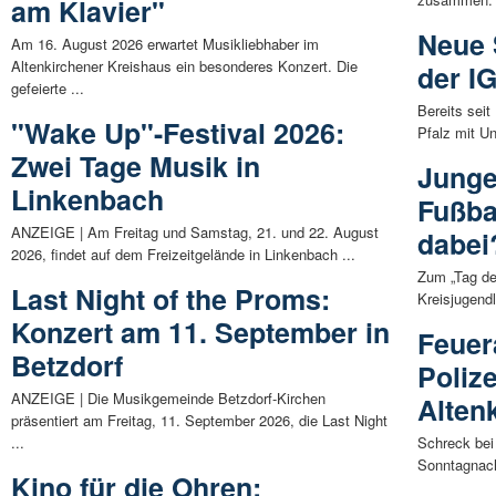
am Klavier"
Neue 
Am 16. August 2026 erwartet Musikliebhaber im
Altenkirchener Kreishaus ein besonderes Konzert. Die
der 
gefeierte ...
Bereits sei
"Wake Up"-Festival 2026:
Pfalz mit U
Zwei Tage Musik in
Junge 
Linkenbach
Fußba
ANZEIGE | Am Freitag und Samstag, 21. und 22. August
dabei
2026, findet auf dem Freizeitgelände in Linkenbach ...
Zum „Tag de
Last Night of the Proms:
Kreisjugendl
Konzert am 11. September in
Feuer
Betzdorf
Poliz
ANZEIGE | Die Musikgemeinde Betzdorf-Kirchen
Alten
präsentiert am Freitag, 11. September 2026, die Last Night
...
Schreck bei 
Sonntagnach
Kino für die Ohren: