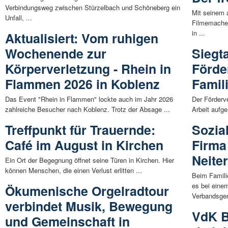
Verbindungsweg zwischen Stürzelbach und Schöneberg ein
Mit seinem 
Unfall, ...
Filmemache
in ...
Aktualisiert: Vom ruhigen
Wochenende zur
Siegt
Körperverletzung - Rhein in
Förde
Flammen 2026 in Koblenz
Famil
Das Event "Rhein in Flammen" lockte auch im Jahr 2026
Der Förderv
zahlreiche Besucher nach Koblenz. Trotz der Absage ...
Arbeit aufg
Treffpunkt für Trauernde:
Sozia
Café im August in Kirchen
Firma
Neite
Ein Ort der Begegnung öffnet seine Türen in Kirchen. Hier
können Menschen, die einen Verlust erlitten ...
Beim Famili
es bei eine
Ökumenische Orgelradtour
Verbandsgem
verbindet Musik, Bewegung
VdK B
und Gemeinschaft in