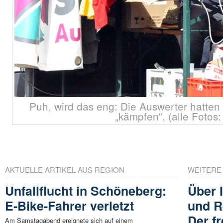
Puh, wird das eng: Die Auswerter hatten
„kämpfen“. (alle Fotos:
AKTUELLE ARTIKEL AUS REGION
WEITERE
Unfallflucht in Schöneberg:
Über 
E-Bike-Fahrer verletzt
und R
Der f
Am Samstagabend ereignete sich auf einem