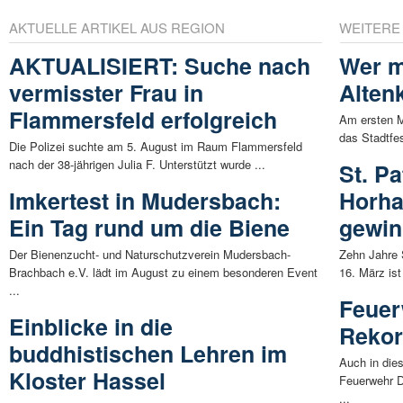
AKTUELLE ARTIKEL AUS REGION
WEITERE
AKTUALISIERT: Suche nach
Wer m
vermisster Frau in
Alten
Flammersfeld erfolgreich
Am ersten M
das Stadtfes
Die Polizei suchte am 5. August im Raum Flammersfeld
nach der 38-jährigen Julia F. Unterstützt wurde ...
St. Pa
Imkertest in Mudersbach:
Horha
Ein Tag rund um die Biene
gewi
Der Bienenzucht- und Naturschutzverein Mudersbach-
Zehn Jahre 
Brachbach e.V. lädt im August zu einem besonderen Event
16. März ist
...
Feuer
Einblicke in die
Rekord
buddhistischen Lehren im
Auch in die
Kloster Hassel
Feuerwehr D
...