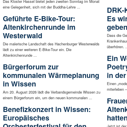
Das Kloster Hassel bietet jeden zweiten Sonntag im Monat
eine Gelegenheit, sich mit der Buddha-Lehre ...
DRK-K
Geführte E-Bike-Tour:
Es wi
Altenkirchenrunde im
gebe
Westerwald
Dass die Ge
Krankenhaus 
Die malerische Landschaft des Hachenburger Westerwalds
überhören. .
lädt zu einer weiteren E-Bike-Tour ein. Die
Altenkirchenrunde ...
Ein W
Bürgerforum zur
Poetr
kommunalen Wärmeplanung
in der
in Wissen
Einen „moder
miterleben 
Am 20. August 2026 lädt die Verbandsgemeinde Wissen zu
einem Bürgerforum ein, um den neuen kommunalen ...
Fraue
Benefizkonzert in Wissen:
Alten
Europäisches
hatte
Orchesterfestival für den
Jetzt ist d