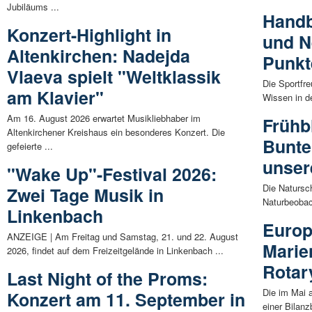
Jubiläums ...
Handb
Konzert-Highlight in
und Ne
Altenkirchen: Nadejda
Punkt
Vlaeva spielt "Weltklassik
Die Sportfr
am Klavier"
Wissen in d
Am 16. August 2026 erwartet Musikliebhaber im
Frühb
Altenkirchener Kreishaus ein besonderes Konzert. Die
Bunte
gefeierte ...
unser
"Wake Up"-Festival 2026:
Die Natursch
Zwei Tage Musik in
Naturbeobach
Linkenbach
Europ
ANZEIGE | Am Freitag und Samstag, 21. und 22. August
Marie
2026, findet auf dem Freizeitgelände in Linkenbach ...
Rotar
Last Night of the Proms:
Die im Mai 
Konzert am 11. September in
einer Bilanz