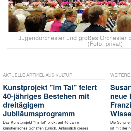
Jugendorchester und großes Orchester br
(Foto: privat)
AKTUELLE ARTIKEL AUS KULTUR
WEITERE
Kunstprojekt "im Tal" feiert
Susan
40-jähriges Bestehen mit
neue 
dreitägigem
Franz
Jubiläumsprogramm
Wiss
Das Kunstprojekt "im Tal" blickt auf 40 Jahre
Die Schulle
künstlerisches Schaffen zurück. Anlässlich dieses
ist mit der 