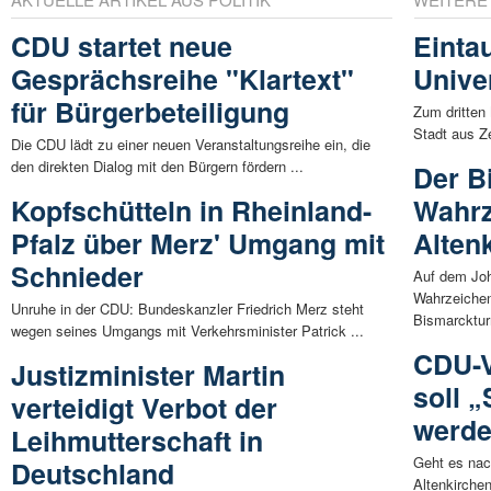
CDU startet neue
Einta
Gesprächsreihe "Klartext"
Univer
für Bürgerbeteiligung
Zum dritten 
Stadt aus Ze
Die CDU lädt zu einer neuen Veranstaltungsreihe ein, die
den direkten Dialog mit den Bürgern fördern ...
Der B
Kopfschütteln in Rheinland-
Wahrz
Pfalz über Merz' Umgang mit
Alten
Schnieder
Auf dem Joh
Wahrzeichen
Unruhe in der CDU: Bundeskanzler Friedrich Merz steht
Bismarcktur
wegen seines Umgangs mit Verkehrsminister Patrick ...
CDU-V
Justizminister Martin
soll 
verteidigt Verbot der
werd
Leihmutterschaft in
Geht es nac
Deutschland
Altenkirche