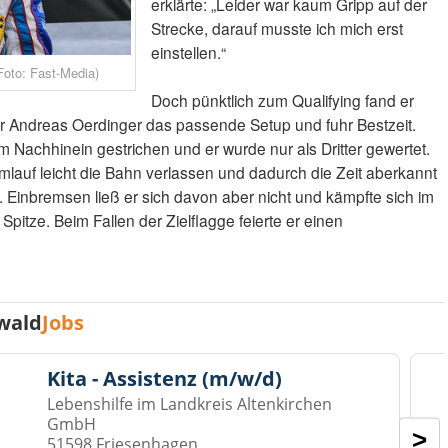
erklärte: „Leider war kaum Gripp auf der
Strecke, darauf musste ich mich erst
einstellen.“
oto: Fast-Media)
Doch pünktlich zum Qualifying fand er
 Andreas Oerdinger das passende Setup und fuhr Bestzeit.
 Nachhinein gestrichen und er wurde nur als Dritter gewertet.
mlauf leicht die Bahn verlassen und dadurch die Zeit aberkannt
 Einbremsen ließ er sich davon aber nicht und kämpfte sich im
pitze. Beim Fallen der Zielflagge feierte er einen
wald
Jobs
Kita - Assistenz (m/w/d)
Lebenshilfe im Landkreis Altenkirchen
GmbH
>
51598 Friesenhagen