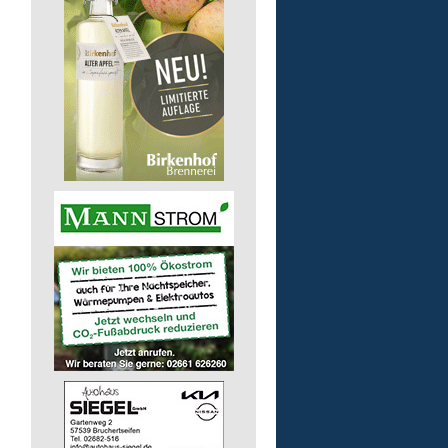
Bildungsbegleitung (m/
Lebenshilfe im Landkreis Altenk
GmbH
57610 Altenkirchen (Westerwald