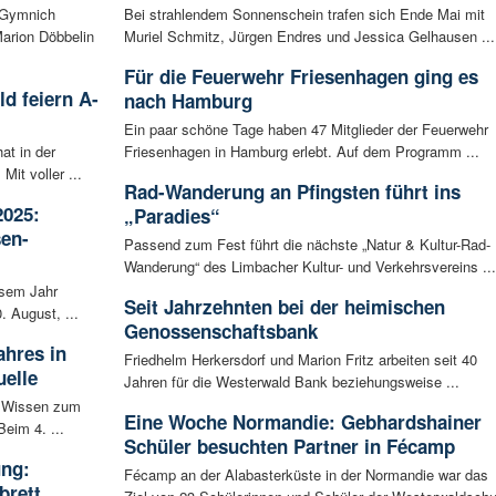
 Gymnich
Bei strahlendem Sonnenschein trafen sich Ende Mai mit
arion Döbbelin
Muriel Schmitz, Jürgen Endres und Jessica Gelhausen ...
Für die Feuerwehr Friesenhagen ging es
d feiern A-
nach Hamburg
Ein paar schöne Tage haben 47 Mitglieder der Feuerwehr
t in der
Friesenhagen in Hamburg erlebt. Auf dem Programm ...
Mit voller ...
Rad-Wanderung an Pfingsten führt ins
2025:
„Paradies“
sen-
Passend zum Fest führt die nächste „Natur & Kultur-Rad-
Wanderung“ des Limbacher Kultur- und Verkehrsvereins ...
esem Jahr
Seit Jahrzehnten bei der heimischen
. August, ...
Genossenschaftsbank
ahres in
Friedhelm Herkersdorf und Marion Fritz arbeiten seit 40
elle
Jahren für die Westerwald Bank beziehungsweise ...
S Wissen zum
Eine Woche Normandie: Gebhardshainer
eim 4. ...
Schüler besuchten Partner in Fécamp
ung:
Fécamp an der Alabasterküste in der Normandie war das
brett