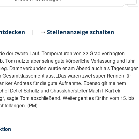
entdecken
| ⇒
Stellenanzeige schalten
de der zweite Lauf. Temperaturen von 32 Grad verlangten
ab. Tom nutzte aber seine gute körperliche Verfassung und fuhr
-Sieg. Damit verbunden wurde er am Abend auch als Tagessieger
m Gesamtklassement aus. „Das waren zwei super Rennen für
niker Andreas für die gute Aufnahme. Ebenso gilt meinem
ef Detlef Schultz und Chassishersteller Mach1-Kart ein
g“, sagte Tom abschließend. Weiter geht es für ihn vom 15. bis
Uchtelfangen. (PM)
ktion