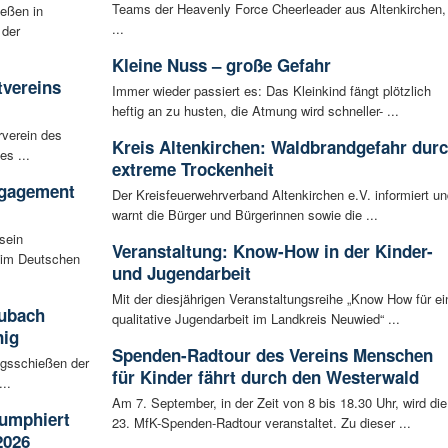
Teams der Heavenly Force Cheerleader aus Altenkirchen,
ießen in
...
 der
Kleine Nuss – große Gefahr
tvereins
Immer wieder passiert es: Das Kleinkind fängt plötzlich
heftig an zu husten, die Atmung wird schneller- ...
rverein des
Kreis Altenkirchen: Waldbrandgefahr dur
es ...
extreme Trockenheit
ngagement
Der Kreisfeuerwehrverband Altenkirchen e.V. informiert un
warnt die Bürger und Bürgerinnen sowie die ...
sein
Veranstaltung: Know-How in der Kinder-
eim Deutschen
und Jugendarbeit
Mit der diesjährigen Veranstaltungsreihe „Know How für ei
aubach
qualitative Jugendarbeit im Landkreis Neuwied“ ...
nig
Spenden-Radtour des Vereins Menschen
igsschießen der
für Kinder fährt durch den Westerwald
..
Am 7. September, in der Zeit von 8 bis 18.30 Uhr, wird die
iumphiert
23. MfK-Spenden-Radtour veranstaltet. Zu dieser ...
2026