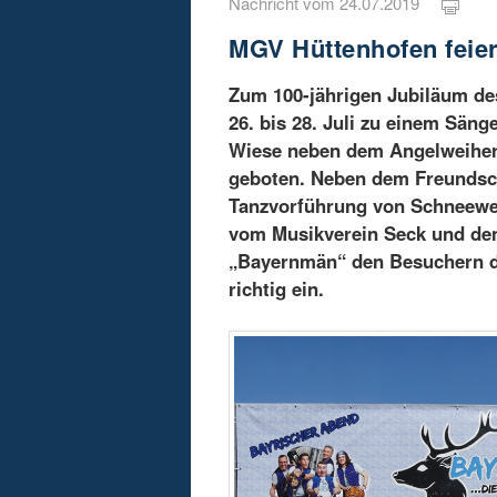
Nachricht vom 24.07.2019
MGV Hüttenhofen feier
Zum 100-jährigen Jubiläum d
26. bis 28. Juli zu einem Sän
Wiese neben dem Angelweiher 
geboten. Neben dem Freundsch
Tanzvorführung von Schneewe
vom Musikverein Seck und den
„Bayernmän“ den Besuchern d
richtig ein.