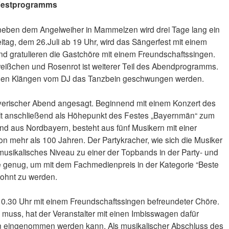
 Festprogramms
 neben dem Angelweiher in Mammelzen wird drei Tage lang ein
ag, dem 26.Juli ab 19 Uhr, wird das Sängerfest mit einem
d gratulieren die Gastchöre mit einem Freundschaftssingen.
ißchen und Rosenrot ist weiterer Teil des Abendprogramms.
zigen Klängen vom DJ das Tanzbein geschwungen werden.
ayerischer Abend angesagt. Beginnend mit einem Konzert des
elt anschließend als Höhepunkt des Festes „Bayernmän“ zum
nd aus Nordbayern, besteht aus fünf Musikern mit einer
mehr als 100 Jahren. Der Partykracher, wie sich die Musiker
musikalisches Niveau zu einer der Topbands in der Party- und
e genug, um mit dem Fachmedienpreis in der Kategorie “Beste
ohnt zu werden.
 10.30 Uhr mit einem Freundschaftssingen befreundeter Chöre.
muss, hat der Veranstalter mit einen Imbisswagen dafür
en eingenommen werden kann. Als musikalischer Abschluss des