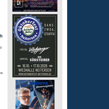
ch
d
ne