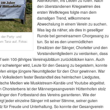
Altenkirchen, ins Leben zu rufen. Nach
den überstandenen Kriegswirren des
ersten Weltkrieges folgte man dem
damaligen Trend, willkommene
Abwechslung in einem Verein zu suchen.
Was lag da näher, als dies in geselliger
Runde bei gemeinsamem Chorgesang zu
 der Party- und
tun. So ist es den unermüdlichen
um Tanz auf. Fotos:
Einsätzen der Sänger, Chorleiter und den
Vorstandsmitgliedern zu verdanken, dass
 sein 100-jähriges Vereinsjubiläum zurückblicken kann. Auch
er schwieriger wird, Leute für den Gesang zu begeistern, konnte
en einige jüngere Neumitglieder für den Chor gewinnen. War
 Volksliedern fester Bestandteil des heimischen Liedgutes,
nische Medien wie Muskistream-Kanäle und Youtube abgelöst.
 Chorsterbens ist der Männergesangverein Hüttenhofen stolz
Sänger den Fortbestand des Vereins garantieren. Wie der
orgt jeder einzelne Sänger mit seiner Stimme, seiner guten
tz für Freude und Unterhaltung. So konnte der Gesangverein