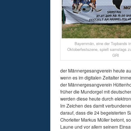
Bayernmän, eine der Topbands in
Oktoberfestszene, spielt samstags z
GRI
der Männergesangverein heute auf
wenn es im digitalen Zeitalter imm
der Männergesangverein Hüttenhof
früher die Mundorgel mit deutschen
werden diese heute durch elektro
Im Zeichen des damit verbundenen
darauf, dass die 24 begeisterten 
Chorleiter Markus Müller betont, s
Laune und vor allem seinem Einsa