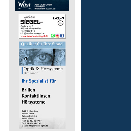
Gruppenleitung (m/w/d) 
Werkstatt
Lebenshilfe im Landkreis Altenk
GmbH
57632 Flammersfeld