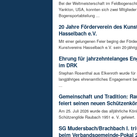
Bei der Weltmeisterschaft im Feldbogensch
Yankton, USA, konnten sich zwei Mitglieder
Bogensportabteilung ...
20 Jahre Förderverein des Kuns
Hasselbach e.V.
Mit einer gelungenen Feier beging der Förde
Kunstvereins Hasselbach e.V. sein 20-jährig
Ehrung für jahrzehntelanges E
im DRK
Stephan Rosenthal aus Elkenroth wurde für 
langjähriges ehrenamtliches Engagement b
...
Gemeinschaft und Tradition: R
feiert seinen neuen Schützenkö
Am 25. Juli 2026 wurde das alljährliche Kön
Schützengilde Raubach 1951 e. V. gefeiert. .
SG Mudersbach/Brachbach I. tr
beim Verbandsgemeinde-Pokal 