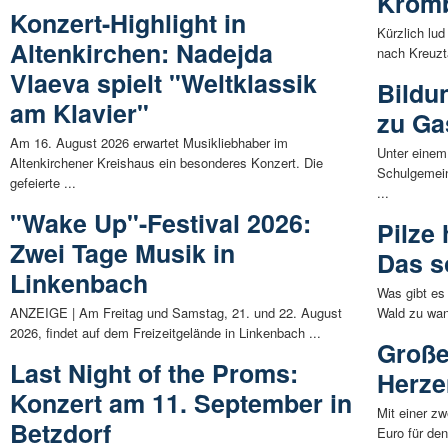
Kromb
Konzert-Highlight in
Kürzlich lu
Altenkirchen: Nadejda
nach Kreuzta
Vlaeva spielt "Weltklassik
Bildu
am Klavier"
zu Ga
Am 16. August 2026 erwartet Musikliebhaber im
Unter einem
Altenkirchener Kreishaus ein besonderes Konzert. Die
Schulgemein
gefeierte ...
...
"Wake Up"-Festival 2026:
Pilze
Zwei Tage Musik in
Das s
Linkenbach
Was gibt es
ANZEIGE | Am Freitag und Samstag, 21. und 22. August
Wald zu wan
2026, findet auf dem Freizeitgelände in Linkenbach ...
Große
Last Night of the Proms:
Herze
Konzert am 11. September in
Mit einer z
Betzdorf
Euro für den