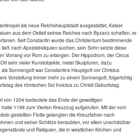
ntinopel als neue Reichshauptstadt ausgestattet, Kaiser
tatuen aus dem Ostteil seines Reiches nach Byzanz schaffen, er
ertanen. Seit Constantin wurde das Christentum bestimmende
 ließ nach Apostelreliquien suchen, sein Sohn setzte diese
den Vorrang vor Rom zu erlangen. Der Hippodrom, der Circus
rt sehr vieler Kunstobjekte, meist Skulpturen, dazu
als Sonnengott war Constantins Hauptgott vor Christus
ers Vorstellung immer mehr zu einem Sonnengott, folgerichtig
tstag des römischen Sol Invictus zu Christi Geburtstag.
el von 1204 bedeutete das Ende der gewaltigen
. hatte 1198 zum Vierten Kreuzzug aufgerufen. Mit der vom
lo gestellten Flotte gelangten die Kreuzfahrer nach
nahmen und seiner Schätze beraubten, vor allem unschätzbar
gegenstände und Reliquien, die in westlichen Kirchen und