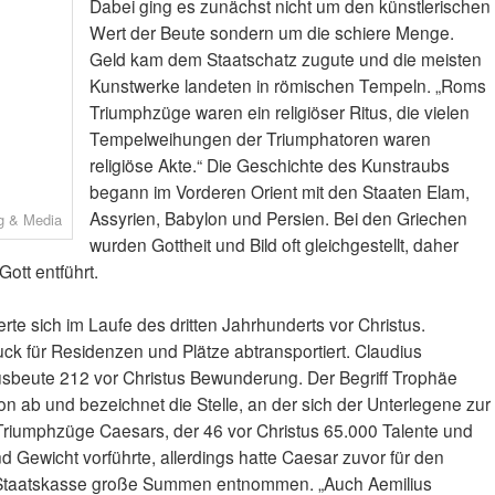
Dabei ging es zunächst nicht um den künstlerischen
Wert der Beute sondern um die schiere Menge.
Geld kam dem Staatschatz zugute und die meisten
Kunstwerke landeten in römischen Tempeln. „Roms
Triumphzüge waren ein religiöser Ritus, die vielen
Tempelweihungen der Triumphatoren waren
religiöse Akte.“ Die Geschichte des Kunstraubs
begann im Vorderen Orient mit den Staaten Elam,
Assyrien, Babylon und Persien. Bei den Griechen
ag & Media
wurden Gottheit und Bild oft gleichgestellt, daher
ott entführt.
te sich im Laufe des dritten Jahrhunderts vor Christus.
k für Residenzen und Plätze abtransportiert. Claudius
kusbeute 212 vor Christus Bewunderung. Der Begriff Trophäe
ion ab und bezeichnet die Stelle, an der sich der Unterlegene zur
Triumphzüge Caesars, der 46 vor Christus 65.000 Talente und
 Gewicht vorführte, allerdings hatte Caesar zuvor für den
 Staatskasse große Summen entnommen. „Auch Aemilius