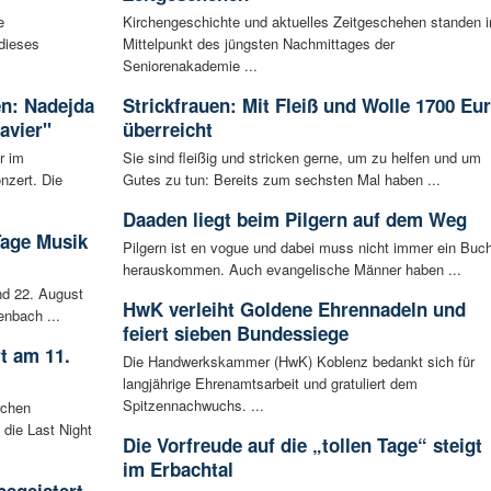
e
Kirchengeschichte und aktuelles Zeitgeschehen standen 
 dieses
Mittelpunkt des jüngsten Nachmittages der
Seniorenakademie ...
en: Nadejda
Strickfrauen: Mit Fleiß und Wolle 1700 Eu
avier"
überreicht
r im
Sie sind fleißig und stricken gerne, um zu helfen und um
nzert. Die
Gutes zu tun: Bereits zum sechsten Mal haben ...
Daaden liegt beim Pilgern auf dem Weg
Tage Musik
Pilgern ist en vogue und dabei muss nicht immer ein Buc
herauskommen. Auch evangelische Männer haben ...
d 22. August
HwK verleiht Goldene Ehrennadeln und
enbach ...
feiert sieben Bundessiege
t am 11.
Die Handwerkskammer (HwK) Koblenz bedankt sich für
langjährige Ehrenamtsarbeit und gratuliert dem
Spitzennachwuchs. ...
rchen
 die Last Night
Die Vorfreude auf die „tollen Tage“ steigt
im Erbachtal