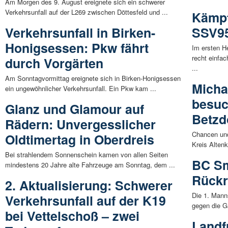
Am Morgen des 9. August ereignete sich ein schwerer
Verkehrsunfall auf der L269 zwischen Döttesfeld und ...
Kämpf
Verkehrsunfall in Birken-
SSV95
Honigsessen: Pkw fährt
Im ersten H
recht einfa
durch Vorgärten
...
Am Sonntagvormittag ereignete sich in Birken-Honigsessen
Micha
ein ungewöhnlicher Verkehrsunfall. Ein Pkw kam ...
besuc
Glanz und Glamour auf
Betzd
Rädern: Unvergesslicher
Chancen und
Oldtimertag in Oberdreis
Kreis Alten
Bei strahlendem Sonnenschein kamen von allen Seiten
BC Sm
mindestens 20 Jahre alte Fahrzeuge am Sonntag, dem ...
Rückr
2. Aktualisierung: Schwerer
Die 1. Mann
Verkehrsunfall auf der K19
gegen die G
bei Vettelschoß – zwei
Landf