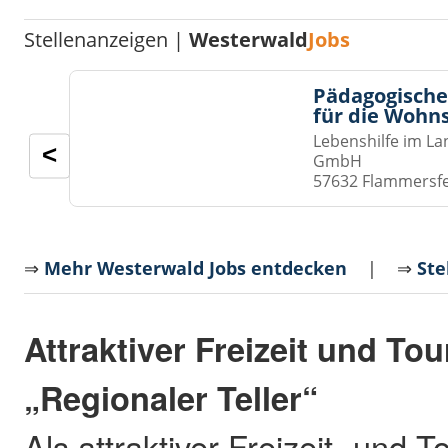
Stellenanzeigen |
Westerwald
Jobs
Pädagogische
für die Wohn
Lebenshilfe im La
<
GmbH
57632 Flammersf
⇒
Mehr Westerwald Jobs entdecken
| ⇒
Ste
Attraktiver Freizeit und To
„Regionaler Teller“
Als attraktiver Freizeit- und 