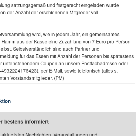
lung satzungsgemäß und fristgerecht eingeladen wurde
von der Anzahl der erschienenen Mitglieder voll
tversammlung wird, wie in jedem Jahr, ein gemeinsames
U Hamm aus der Kasse eine Zuzahlung von 7 Euro pro Person
 selbst. Selbstverständlich sind auch Partner und
eldung für das Essen mit Anzahl der Personen bis spätestens
 per untenstehendem Coupon an unsere Postfachadresse oder
+4932224176423), per E-Mail, sowie telefonisch (alles s.
nten Vorstandsmitglieder. (PM)
ktion
r bestens informiert
 aktuellsten Nachrichten, Veranstaltungen und