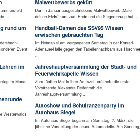
h
Malwettbewerbs gekürt
Flammersfeld
Der im Januar ausgeschriebene Malwettbewerb „Male
de ...
deinen Elvis“ kam zum Ende und die Siegerehrung hat ...
ag rund um
Handball-Damen des SSV95 Wissen
erwischen gebrauchten Tag
udersbach-
Im Heimspiel am vergangenen Samstag in der Konrad-
sonderen Event
Adenauer-Halle gegen den Tabellennachbarn aus Horchhe
...
 Lehren im
Jahreshauptversammlung der Stadt- und
Feuerwehrkapelle Wissen
nntag im Monat
Zum fünften Mal in ihrer Amtszeit eröffnete die erste
...
Vorsitzende Alexandra Reifenrath die
Jahreshauptversammlung ...
chenrunde
Autoshow und Schulranzenparty im
Autohaus Siegel
er Westerwalds
Im Autohaus Siegel begann am Samstag, 7. März, die
jährliche Vorstellung der neuen Automodelle. Am Sonntag
...