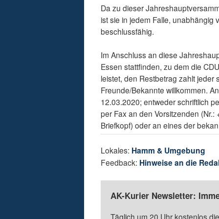
Da zu dieser Jahreshauptversamm
ist sie in jedem Falle, unabhängig 
beschlussfähig.
Im Anschluss an diese Jahreshaup
Essen stattfinden, zu dem die CD
leistet, den Restbetrag zahlt jeder
Freunde/Bekannte willkommen. Anm
12.03.2020; entweder schriftlich
per Fax an den Vorsitzenden (Nr.: 
Briefkopf) oder an eines der bekan
Lokales:
Hamm & Umgebung
Feedback:
Hinweise an die Reda
AK-Kurier Newsletter: Imme
Täglich um 20 Uhr kostenlos die