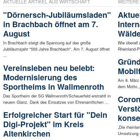
AKTUELLE ARTIKEL AUS WIRTSCHAFT
WEITERE
"Dörnersch-Jubiläumsladen"
Aktue
in Brachbach öffnet am 7.
Inter
August
Wälde
In Brachbach steigt die Spannung auf das große
Wie überall
Jubiläumsjahr "555 Jahre Brachbach". Am 7. August öffnet
Rheinland-P
...
Gründ
Vereinsleben neu belebt:
Mobil
Modernisierung des
Am 8. März 
Sportheims in Wallmenroth
dem Motto „
Das Sportheim der SG Wallmenroth/Scheuerfeld erstrahlt in
Coron
neuem Glanz. Dank des Einsatzes von Ehrenamtlichen ...
Verst
Erfolgreicher Start für "Dein
konse
Digi-Projekt" im Kreis
„Die rheinla
Altenkirchen
Umsetzung d