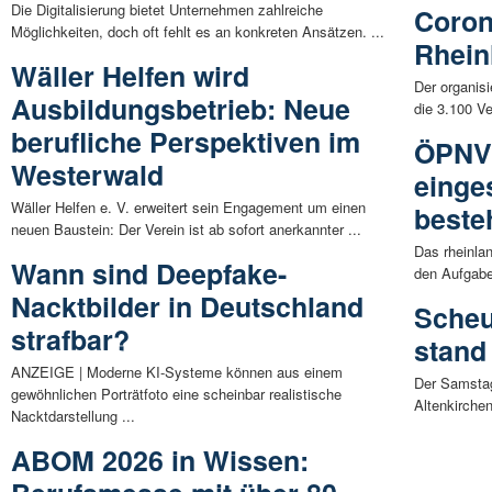
Die Digitalisierung bietet Unternehmen zahlreiche
Coron
Möglichkeiten, doch oft fehlt es an konkreten Ansätzen. ...
Rhein
Wäller Helfen wird
Der organis
Ausbildungsbetrieb: Neue
die 3.100 V
berufliche Perspektiven im
ÖPNV 
Westerwald
einge
Wäller Helfen e. V. erweitert sein Engagement um einen
beste
neuen Baustein: Der Verein ist ab sofort anerkannter ...
Das rheinla
Wann sind Deepfake-
den Aufgabe
Nacktbilder in Deutschland
Scheu
strafbar?
stand
ANZEIGE | Moderne KI-Systeme können aus einem
Der Samstag
gewöhnlichen Porträtfoto eine scheinbar realistische
Altenkirche
Nacktdarstellung ...
ABOM 2026 in Wissen: