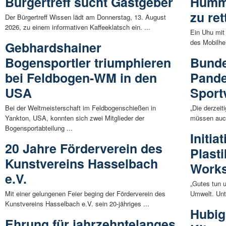
Bürgertreff sucht Gastgeber
Hümme
zu ret
Der Bürgertreff Wissen lädt am Donnerstag, 13. August
2026, zu einem informativen Kaffeeklatsch ein. ...
Ein Uhu mit
des Mobilhe
Gebhardshainer
Bogensportler triumphieren
Bunde
bei Feldbogen-WM in den
Pande
USA
Sport
Bei der Weltmeisterschaft im Feldbogenschießen in
„Die derzei
Yankton, USA, konnten sich zwei Mitglieder der
müssen auch
Bogensportabteilung ...
Initi
20 Jahre Förderverein des
Plasti
Kunstvereins Hasselbach
Work
e.V.
„Gutes tun 
Mit einer gelungenen Feier beging der Förderverein des
Umwelt. Unt
Kunstvereins Hasselbach e.V. sein 20-jähriges ...
Hubig
Ehrung für jahrzehntelanges