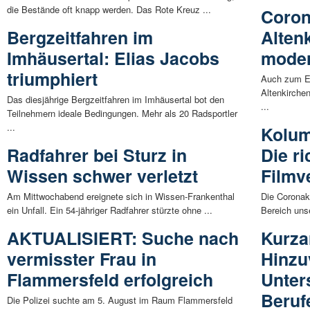
die Bestände oft knapp werden. Das Rote Kreuz ...
Coron
Bergzeitfahren im
Alten
Imhäusertal: Elias Jacobs
moder
triumphiert
Auch zum En
Altenkirche
Das diesjährige Bergzeitfahren im Imhäusertal bot den
...
Teilnehmern ideale Bedingungen. Mehr als 20 Radsportler
...
Kolum
Radfahrer bei Sturz in
Die ri
Wissen schwer verletzt
Filmv
Am Mittwochabend ereignete sich in Wissen-Frankenthal
Die Coronakr
ein Unfall. Ein 54-jähriger Radfahrer stürzte ohne ...
Bereich uns
AKTUALISIERT: Suche nach
Kurza
vermisster Frau in
Hinzu
Flammersfeld erfolgreich
Unter
Beruf
Die Polizei suchte am 5. August im Raum Flammersfeld