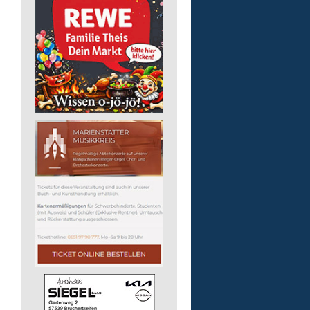
Bildungsbegleitung (m/
Lebenshilfe im Landkreis Altenk
GmbH
57610 Altenkirchen (Westerwald