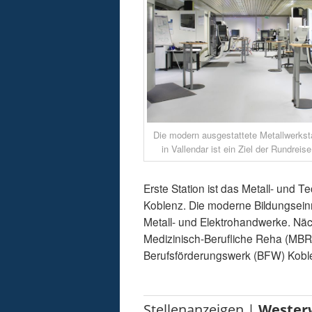
Die modern ausgestattete Metallwerks
in Vallendar ist ein Ziel der Rundreise
Erste Station ist das Metall- un
Koblenz. Die moderne Bildungseinri
Metall- und Elektrohandwerke. Näc
Medizinisch-Berufliche Reha (MBR)
Berufsförderungswerk (BFW) Kobl
Stellenanzeigen |
Wester