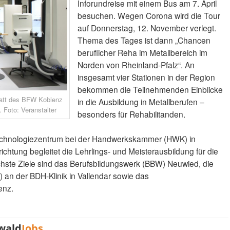
Inforundreise mit einem Bus am 7. April
besuchen. Wegen Corona wird die Tour
auf Donnerstag, 12. November verlegt.
Thema des Tages ist dann „Chancen
beruflicher Reha im Metallbereich im
Norden von Rheinland-Pfalz“. An
insgesamt vier Stationen in der Region
bekommen die Teilnehmenden Einblicke
tatt des BFW Koblenz
in die Ausbildung in Metallberufen –
. Foto: Veranstalter
besonders für Rehabilitanden.
d Technologiezentrum bei der Handwerkskammer (HWK) in
chtung begleitet die Lehrlings- und Meisterausbildung für die
hste Ziele sind das Berufsbildungswerk (BBW) Neuwied, die
 an der BDH-Klinik in Vallendar sowie das
enz.
wald
Jobs