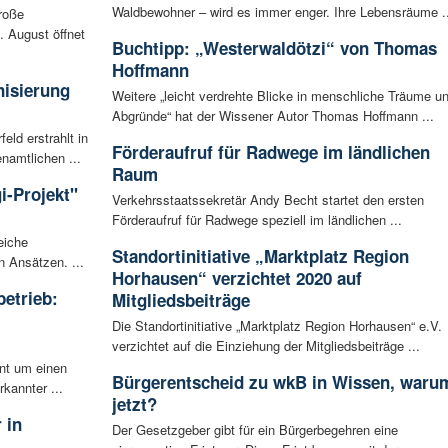
Waldbewohner – wird es immer enger. Ihre Lebensräume ..
roße
 August öffnet
Buchtipp: „Westerwaldötzi“ von Thomas
Hoffmann
nisierung
Weitere „leicht verdrehte Blicke in menschliche Träume u
Abgründe“ hat der Wissener Autor Thomas Hoffmann ...
ld erstrahlt in
Förderaufruf für Radwege im ländlichen
amtlichen ...
Raum
gi-Projekt"
Verkehrsstaatssekretär Andy Becht startet den ersten
Förderaufruf für Radwege speziell im ländlichen ...
eiche
Standortinitiative „Marktplatz Region
n Ansätzen. ...
Horhausen“ verzichtet 2020 auf
betrieb:
Mitgliedsbeiträge
m
Die Standortinitiative „Marktplatz Region Horhausen“ e.V.
verzichtet auf die Einziehung der Mitgliedsbeiträge ...
ent um einen
Bürgerentscheid zu wkB in Wissen, waru
rkannter ...
jetzt?
 in
Der Gesetzgeber gibt für ein Bürgerbegehren eine