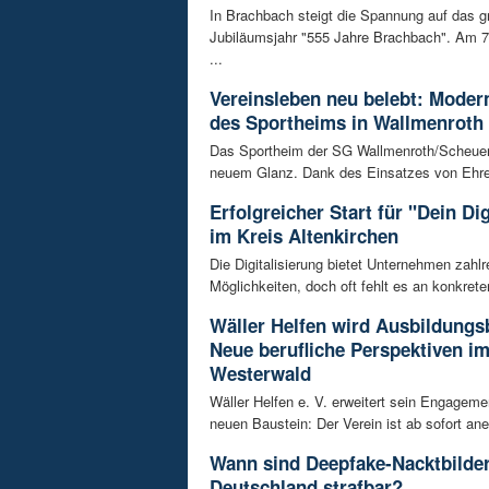
In Brachbach steigt die Spannung auf das g
Jubiläumsjahr "555 Jahre Brachbach". Am 7.
...
Vereinsleben neu belebt: Moder
des Sportheims in Wallmenroth
Das Sportheim der SG Wallmenroth/Scheuerfe
neuem Glanz. Dank des Einsatzes von Ehren
Erfolgreicher Start für "Dein Di
im Kreis Altenkirchen
Die Digitalisierung bietet Unternehmen zahlr
Möglichkeiten, doch oft fehlt es an konkrete
Wäller Helfen wird Ausbildungs
Neue berufliche Perspektiven i
Westerwald
Wäller Helfen e. V. erweitert sein Engagem
neuen Baustein: Der Verein ist ab sofort ane
Wann sind Deepfake-Nacktbilder
Deutschland strafbar?