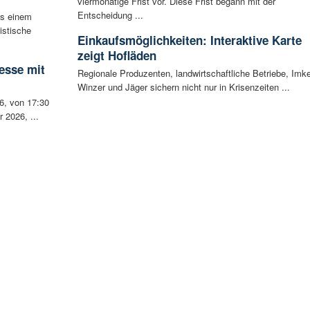
viermonatige Frist vor. Diese Frist begann mit der
Entscheidung ...
s einem
istische
Einkaufsmöglichkeiten: Interaktive Karte
zeigt Hofläden
esse mit
Regionale Produzenten, landwirtschaftliche Betriebe, Imke
Winzer und Jäger sichern nicht nur in Krisenzeiten ...
6, von 17:30
 2026, ...