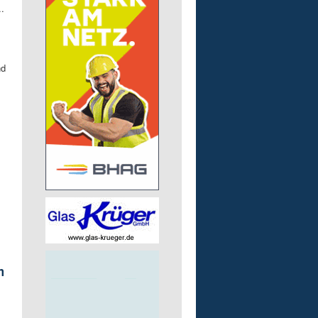
.
nd
m