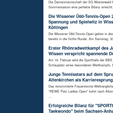
Die Damenmannschaft der SG Westerwald ha
Sommersaison eine perfekte Bilanz erreicht. 
Die Wissener Ü60-Tennis-Open 
Spannung und Spielwitz in Wis
Köttingen
Die Wissener Ü60-Tennis-Open gehen in di
bereits in die fünfte Runde. Am Samstag, 30
Erster Rhönradwettkampf des J
Wissen verspricht spannende Du
Am 16. Februar wird die Sporthalle der BB
Schauplatz eines besonderen Wettkampfs. B
Junge Tennisstars auf dem Spr
Altenkirchen als Karrieresprung
Das renommierte Frauentennis-Weltrangliste
"REWE Petz Ladies Open" kehrt nach Alten
...
Erfolgreiche Bilanz für "SPORT
Taekwondo" beim Sachsen-Anha