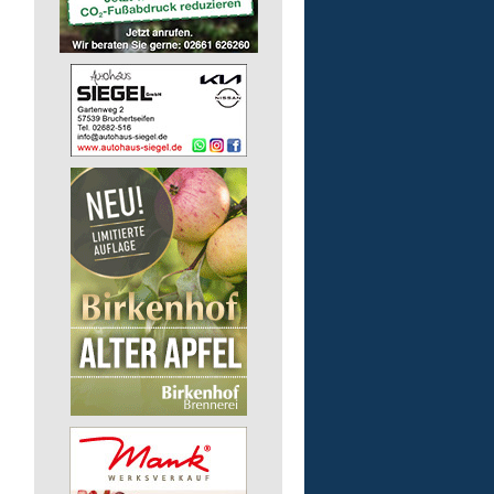
Kita - Assistenz (m/w/d)
Lebenshilfe im Landkreis Altenk
GmbH