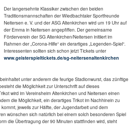
Der langersehnte Klassiker zwischen den beiden
Traditionsmannschaften der Wiedbachtaler Sportfreunde
Neitersen e. V. und der ASG Altenkirchen wird um 19 Uhr auf
der Emma in Neitersen angepfiffen. Der gemeinsame
Förderverein der SG Altenkirchen/Neitersen initiiert im
Rahmen der „Corona-Hilfe“ ein derartiges „Legenden-Spiel“.
Interessenten sollten sich schon jetzt Tickets unter
www.geisterspieltickets.de/sg-neitersenaltenkirchen
beinhaltet unter anderem die feurige Stadionwurst, das zünftige
besteht die Möglichkeit zur Unterschrift auf dieses
 Trikot wird im Vereinsheim Altenkirchen und Neitersen einen
udem die Möglichkeit, ein derartiges Trikot im Nachhinein zu
 kommt, jeweils zur Hälfte, der Jugendarbeit und dem
oren wünschen sich natürlich bei einem solch besonderen Spiel
orm die Übertragung der 90 Minuten stattfinden wird, steht