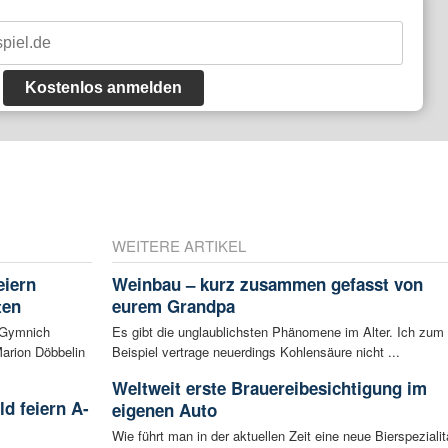
Kostenlos anmelden
WEITERE ARTIKEL
eiern
Weinbau – kurz zusammen gefasst von
ten
eurem Grandpa
 Gymnich
Es gibt die unglaublichsten Phänomene im Alter. Ich zum
arion Döbbelin
Beispiel vertrage neuerdings Kohlensäure nicht ...
Weltweit erste Brauereibesichtigung im
d feiern A-
eigenen Auto
Wie führt man in der aktuellen Zeit eine neue Bierspezialit