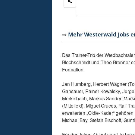
<
⇒
Mehr Westerwald Jobs 
Das Trainer-Trio der Wiedbachtaler
Blechschmidt und Theo Brenner s
Formation:
Jan Humberg, Herbert Wagner (Tor)
Gansauer, Rainer Kowalsky, Jürgen
Merkelbach, Markus Sander, Marku
(Mittelfeld), Miguel Cruces, Ralf 
erweiterten „Oldie-Kader“ gehören 
Michael Bay, Stefan Bischoff, Gün
Für den fairen Ablauf sorgt, in 