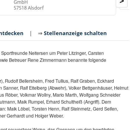
>
GmbH
57518 Alsdorf
entdecken
| ⇒
Stellenanzeige schalten
 Sportfreunde Neitersen um Peter Litzinger, Carsten
owie Betreuer Rene Zimmermann benannte folgende
, Rudolf Bellersheim, Fred Tullius, Ralf Graben, Eckhard
 Sanner, Ralf Eitelberg (Abwehr), Volker Bettgenhäuser, Helmut
s Röber, Volkmar Wollny, Mario Marth, Wolfgang Schneider
Trautmann, Maik Rumpel, Erhard Schultheiß (Angriff). Dem
an: Maik Löbel, Torsten Henn, Ralf Steinmetz, Gerd Seifen,
ther Gerhardt und Holger Weber.
bekannt souveräner Weise, das Gespann um den bewährten