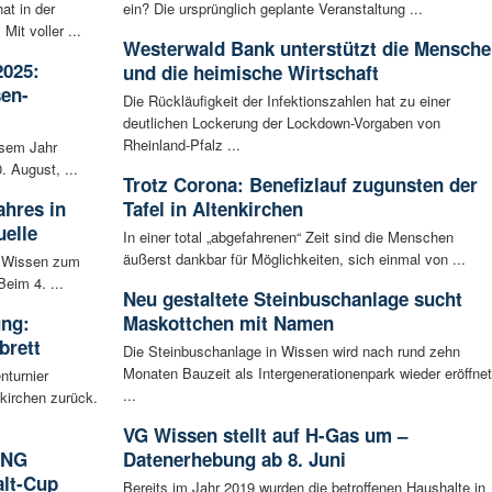
t in der
ein? Die ursprünglich geplante Veranstaltung ...
Mit voller ...
Westerwald Bank unterstützt die Mensche
2025:
und die heimische Wirtschaft
sen-
Die Rückläufigkeit der Infektionszahlen hat zu einer
deutlichen Lockerung der Lockdown-Vorgaben von
Rheinland-Pfalz ...
esem Jahr
. August, ...
Trotz Corona: Benefizlauf zugunsten der
ahres in
Tafel in Altenkirchen
elle
In einer total „abgefahrenen“ Zeit sind die Menschen
äußerst dankbar für Möglichkeiten, sich einmal von ...
S Wissen zum
eim 4. ...
Neu gestaltete Steinbuschanlage sucht
ung:
Maskottchen mit Namen
brett
Die Steinbuschanlage in Wissen wird nach rund zehn
Monaten Bauzeit als Intergenerationenpark wieder eröffnet
nturnier
...
kirchen zurück.
VG Wissen stellt auf H-Gas um –
ING
Datenerhebung ab 8. Juni
lt-Cup
Bereits im Jahr 2019 wurden die betroffenen Haushalte in