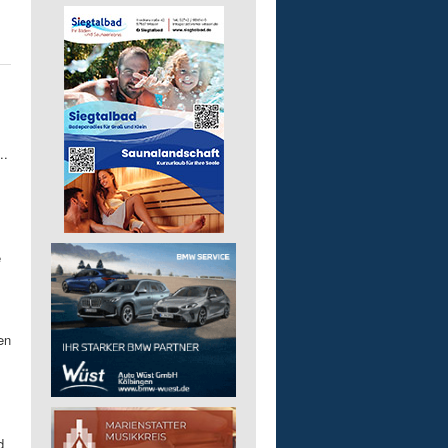
..
e
en
d