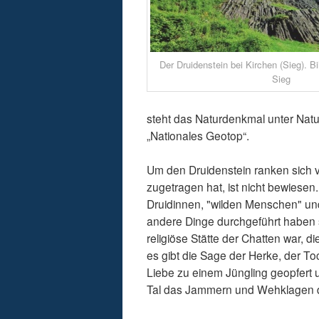
Der Druidenstein bei Kirchen (Sieg). Bi
Sieg
steht das Naturdenkmal unter Natu
„Nationales Geotop“.
Um den Druidenstein ranken sich v
zugetragen hat, ist nicht bewiese
Druidinnen, "wilden Menschen" und
andere Dinge durchgeführt haben s
religiöse Stätte der Chatten war, d
es gibt die Sage der Herke, der T
Liebe zu einem Jüngling geopfert u
Tal das Jammern und Wehklagen d