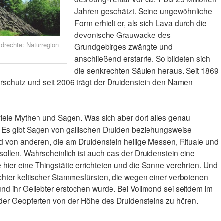
Jahren geschätzt. Seine ungewöhnliche
Form erhielt er, als sich Lava durch die
devonische Grauwacke des
ldrechte: Naturregion
Grundgebirges zwängte und
anschließend erstarrte. So bildeten sich
die senkrechten Säulen heraus. Seit 1869
rschutz und seit 2006 trägt der Druidenstein den Namen
iele Mythen und Sagen. Was sich aber dort alles genau
n. Es gibt Sagen von gallischen Druiden beziehungsweise
 von anderen, die am Druidenstein heilige Messen, Rituale und
ollen. Wahrscheinlich ist auch das der Druidenstein eine
ie hier eine Thingstätte errichteten und die Sonne verehrten. Und
ochter keltischer Stammesfürsten, die wegen einer verbotenen
nd ihr Geliebter erstochen wurde. Bei Vollmond sei seitdem im
er Geopferten von der Höhe des Druidensteins zu hören.