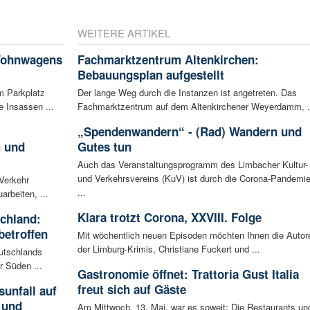
WEITERE ARTIKEL
 Wohnwagens
Fachmarktzentrum Altenkirchen:
Bebauungsplan aufgestellt
m Parkplatz
Der lange Weg durch die Instanzen ist angetreten. Das
 Insassen ...
Fachmarktzentrum auf dem Altenkirchener Weyerdamm, .
„Spendenwandern“ - (Rad) Wandern und
h und
Gutes tun
Auch das Veranstaltungsprogramm des Limbacher Kultur-
und Verkehrsvereins (KuV) ist durch die Corona-Pandemi
 Verkehr
...
arbeiten, ...
Klara trotzt Corona, XXVIII. Folge
schland:
betroffen
Mit wöchentlich neuen Episoden möchten Ihnen die Autor
der Limburg-Krimis, Christiane Fuckert und ...
eutschlands
r Süden ...
Gastronomie öffnet: Trattoria Gust Italia
freut sich auf Gäste
unfall auf
 und
Am Mittwoch, 13. Mai, war es soweit: Die Restaurants un