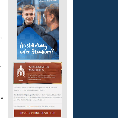
n?
.
ue