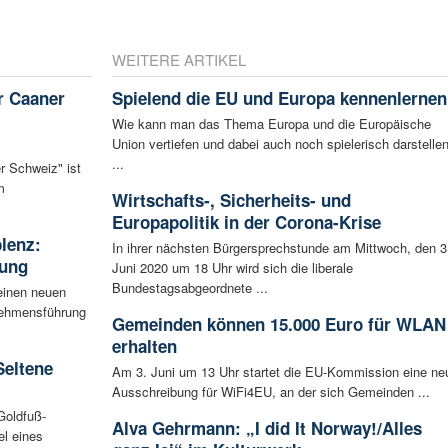
WEITERE ARTIKEL
r Caaner
Spielend die EU und Europa kennenlernen
Wie kann man das Thema Europa und die Europäische
Union vertiefen und dabei auch noch spielerisch darstelle
...
r Schweiz" ist
m
Wirtschafts-, Sicherheits- und
Europapolitik in der Corona-Krise
blenz:
In ihrer nächsten Bürgersprechstunde am Mittwoch, den 3
rung
Juni 2020 um 18 Uhr wird sich die liberale
Bundestagsabgeordnete ...
einen neuen
rnehmensführung
Gemeinden können 15.000 Euro für WLAN
erhalten
Seltene
Am 3. Juni um 13 Uhr startet die EU-Kommission eine ne
Ausschreibung für WiFi4EU, an der sich Gemeinden ...
Goldfuß-
Alva Gehrmann: „I did It Norway!/Alles
l eines