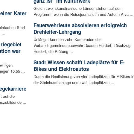
ganz Isi“ im Kulturwerk
Gleich zwei skandinavische Länder stehen auf dem
leiner Kater
Programm, wenn die Reisejournalistin und Autorin Alva ...
Feuerwehrleute absolvieren erfolgreich
infachen Start
Drehleiter-Lehrgang
 ...
Unlängst konnten zehn Kameraden der
riegebiet
Verbandsgemeindefeuerwehr Daaden-Herdorf, Löschzug
tion war
Herdorf, die Prüfung ...
Stadt Wissen schafft Ladeplätze für E-
willigen
Bikes und Elektroautos
egen 10.55 ...
Durch die Realisierung von vier Ladeplätzen für E-Bikes i
der Steinbuschanlage und zwei Ladeplätzen ...
egekarriere
t auf die
szubildende ...