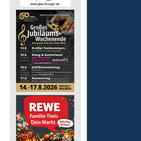
Auslieferungsfahrer/-in
für Mittagessen
Lebenshilfe im Landkreis Altenk