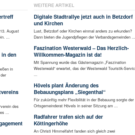
WEITERE ARTIKEL
rtreff
Digitale Stadtrallye jetzt auch in Betzdorf
und Kirchen
 13. August
Lust, Betzdorf oder Kirchen einmal anders zu erkunden?
n. ...
Dann bieten die Jugendpflegen der Verbandsgemeinden ..
Faszination Westerwald – Das Herzlich-
 in den
Willkommen-Magazin ist da!
Mit Spannung wurde das Gästemagazin „Faszination
Westerwald“ erwartet, das der Westerwald Touristik-Servi
ießen in
...
 der
Hövels plant Änderung des
tvereins
Bebauungsplans „Siegenthal“
Für zukünftig mehr Flexibilität in der Bebauung sorgte der
Ortsgemeinderat Hövels in seiner Sitzung am ...
rverein des
es ...
Radfahrer trafen sich auf der
ngagement
Köttingerhöhe
An Christi Himmelfahrt fanden sich gleich zwei