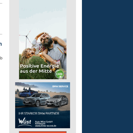
..
..
h
ab