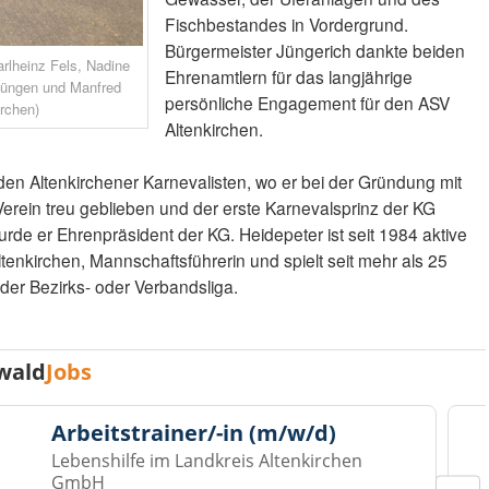
Fischbestandes in Vordergrund.
Bürgermeister Jüngerich dankte beiden
arlheinz Fels, Nadine
Ehrenamtlern für das langjährige
 Düngen und Manfred
persönliche Engagement für den ASV
irchen)
Altenkirchen.
den Altenkirchener Karnevalisten, wo er bei der Gründung mit
 Verein treu geblieben und der erste Karnevalsprinz der KG
urde er Ehrenpräsident der KG. Heidepeter ist seit 1984 aktive
ltenkirchen, Mannschaftsführerin und spielt seit mehr als 25
n der Bezirks- oder Verbandsliga.
wald
Jobs
Arbeitstrainer/-in (m/w/d)
Lebenshilfe im Landkreis Altenkirchen
GmbH