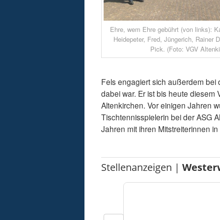
Ehre, wem Ehre gebührt (von links): K
Heidepeter, Fred, Jüngerich, Rainer
Pick. (Foto: VGV Altenk
Fels engagiert sich außerdem bei 
dabei war. Er ist bis heute diesem
Altenkirchen. Vor einigen Jahren w
Tischtennisspielerin bei der ASG A
Jahren mit ihren Mitstreiterinnen i
Stellenanzeigen |
Wester