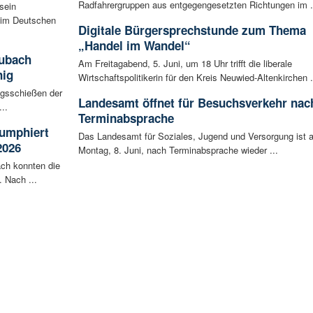
Radfahrergruppen aus entgegengesetzten Richtungen im .
sein
eim Deutschen
Digitale Bürgersprechstunde zum Thema
„Handel im Wandel“
aubach
Am Freitagabend, 5. Juni, um 18 Uhr trifft die liberale
nig
Wirtschaftspolitikerin für den Kreis Neuwied-Altenkirchen .
igsschießen der
Landesamt öffnet für Besuchsverkehr nac
..
Terminabsprache
iumphiert
Das Landesamt für Soziales, Jugend und Versorgung ist 
2026
Montag, 8. Juni, nach Terminabsprache wieder ...
ch konnten die
 Nach ...