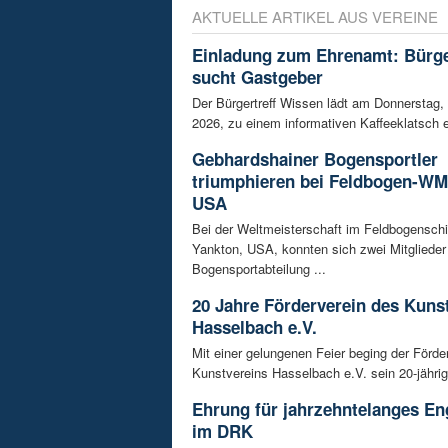
AKTUELLE ARTIKEL AUS VEREINE
Einladung zum Ehrenamt: Bürge
sucht Gastgeber
Der Bürgertreff Wissen lädt am Donnerstag,
2026, zu einem informativen Kaffeeklatsch ei
Gebhardshainer Bogensportler
triumphieren bei Feldbogen-WM
USA
Bei der Weltmeisterschaft im Feldbogensch
Yankton, USA, konnten sich zwei Mitglieder
Bogensportabteilung ...
20 Jahre Förderverein des Kuns
Hasselbach e.V.
Mit einer gelungenen Feier beging der Förde
Kunstvereins Hasselbach e.V. sein 20-jährig
Ehrung für jahrzehntelanges E
im DRK