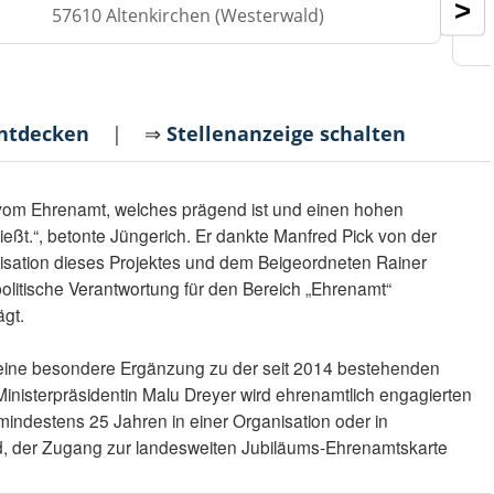
>
57610 Altenkirchen (Westerwald)
entdecken
| ⇒
Stellenanzeige schalten
t vom Ehrenamt, welches prägend ist und einen hohen
ießt.“, betonte Jüngerich. Er dankte Manfred Pick von der
nisation dieses Projektes und dem Beigeordneten Rainer
politische Verantwortung für den Bereich „Ehrenamt“
ägt.
 eine besondere Ergänzung zu der seit 2014 bestehenden
 Ministerpräsidentin Malu Dreyer wird ehrenamtlich engagierten
mindestens 25 Jahren in einer Organisation oder in
nd, der Zugang zur landesweiten Jubiläums-Ehrenamtskarte