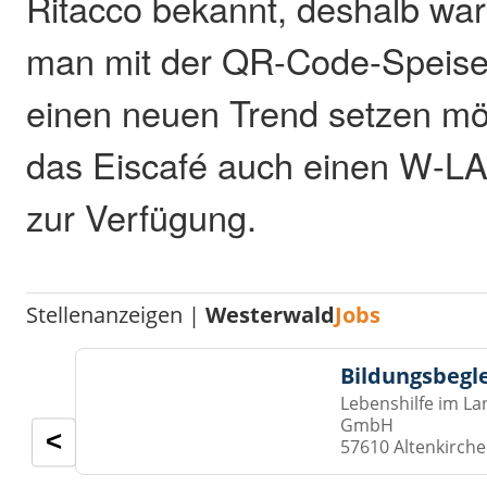
Ritacco bekannt, deshalb war 
man mit der QR-Code-Speisek
einen neuen Trend setzen möc
das Eiscafé auch einen W-L
zur Verfügung.
Stellenanzeigen |
Westerwald
Jobs
Bildungsbegl
Lebenshilfe im La
GmbH
<
57610 Altenkirch