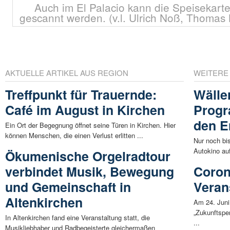
Auch im El Palacio kann die Speisekar
gescannt werden. (v.l. Ulrich Noß, Thomas 
AKTUELLE ARTIKEL AUS REGION
WEITERE
Treffpunkt für Trauernde:
Wälle
Café im August in Kirchen
Progr
den E
Ein Ort der Begegnung öffnet seine Türen in Kirchen. Hier
können Menschen, die einen Verlust erlitten ...
Nur noch bis
Autokino au
Ökumenische Orgelradtour
verbindet Musik, Bewegung
Coron
und Gemeinschaft in
Veran
Altenkirchen
Am 24. Juni
„Zukunftspe
In Altenkirchen fand eine Veranstaltung statt, die
...
Musikliebhaber und Radbegeisterte gleichermaßen