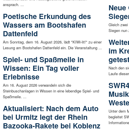
ansprach. ...
Neue 
Poetische Erkundung des
Siege
Wassers am Bootshafen
Gleich zwei
Siegen nun z
Dattenfeld
Weite
Am Sonntag, dem 16. August 2026, lädt "KIWi-lit!" zu einer
Lesung am Bootshafen Dattenfeld ein. Die Veranstaltung ...
im Kr
Spiel- und Spaßmeile in
getes
Wissen: Ein Tag voller
Nach den si
Laufe dieser
Erlebnisse
SWR4 
Am 16. August 2026 verwandeln sich die
Steinbuschanlagen in Wissen in eine lebendige Spiel- und
Musik
Spaßmeile. ...
Weste
Aktualisiert: Nach dem Auto
Unter dem
bei Urmitz legt der Rhein
begleitet S
Informatione
Bazooka-Rakete bei Koblenz