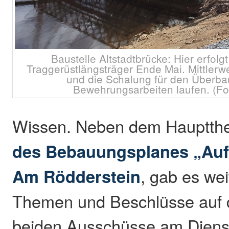
Baustelle Altstadtbrücke: Hier erfol
Traggerüstlängsträger Ende Mai. Mittlerwe
und die Schalung für den Überbau
Bewehrungsarbeiten laufen. (Fo
Wissen. Neben dem Hauptt
des Bebauungsplanes „Auf 
Am Rödderstein
, gab es wei
Themen und Beschlüsse auf d
beiden Ausschüsse am Diensta