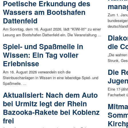
Poetische Erkundung des
manag
Wassers am Bootshafen
Zum 1. Janu
Dattenfeld
bundeseige
deutschlandw
Am Sonntag, dem 16. August 2026, lädt "KIWi-lit!" zu einer
Lesung am Bootshafen Dattenfeld ein. Die Veranstaltung ...
Diako
Spiel- und Spaßmeile in
die C
Wissen: Ein Tag voller
„Die wahren
Strunk, Ges
Erlebnisse
Die R
Am 16. August 2026 verwandeln sich die
Steinbuschanlagen in Wissen in eine lebendige Spiel- und
Jugen
Spaßmeile. ...
Eine 17-jähr
Aktualisiert: Nach dem Auto
Facharbeit ü
bei Urmitz legt der Rhein
Mitma
Bazooka-Rakete bei Koblenz
Somme
frei
Kirch