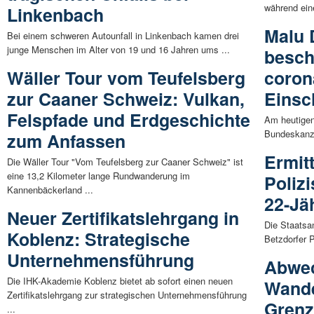
während eine
Linkenbach
Malu 
Bei einem schweren Autounfall in Linkenbach kamen drei
junge Menschen im Alter von 19 und 16 Jahren ums ...
besch
Wäller Tour vom Teufelsberg
coron
zur Caaner Schweiz: Vulkan,
Einsc
Felspfade und Erdgeschichte
Am heutigen
Bundeskanzle
zum Anfassen
Ermit
Die Wäller Tour "Vom Teufelsberg zur Caaner Schweiz" ist
eine 13,2 Kilometer lange Rundwanderung im
Poliz
Kannenbäckerland ...
22-Jä
Neuer Zertifikatslehrgang in
Die Staatsan
Koblenz: Strategische
Betzdorfer 
Unternehmensführung
Abwec
Die IHK-Akademie Koblenz bietet ab sofort einen neuen
Wande
Zertifikatslehrgang zur strategischen Unternehmensführung
Gren
...