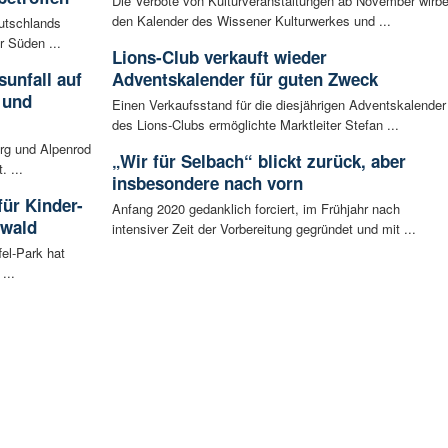
Die Verbote von Kulturveranstaltungen ab November wirbe
den Kalender des Wissener Kulturwerkes und ...
eutschlands
r Süden ...
Lions-Club verkauft wieder
unfall auf
Adventskalender für guten Zweck
 und
Einen Verkaufsstand für die diesjährigen Adventskalender
des Lions-Clubs ermöglichte Marktleiter Stefan ...
rg und Alpenrod
„Wir für Selbach“ blickt zurück, aber
. ...
insbesondere nach vorn
für Kinder-
Anfang 2020 gedanklich forciert, im Frühjahr nach
rwald
intensiver Zeit der Vorbereitung gegründet und mit ...
fel-Park hat
...