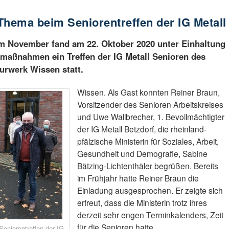
Thema beim Seniorentreffen der IG Metall
m November fand am 22. Oktober 2020 unter Einhaltung
maßnahmen ein Treffen der IG Metall Senioren des
urwerk Wissen statt.
Wissen. Als Gast konnten Reiner Braun,
Vorsitzender des Senioren Arbeitskreises
und Uwe Wallbrecher, 1. Bevollmächtigter
der IG Metall Betzdorf, die rheinland-
pfälzische Ministerin für Soziales, Arbeit,
Gesundheit und Demografie, Sabine
Bätzing-Lichtenthäler begrüßen. Bereits
im Frühjahr hatte Reiner Braun die
Einladung ausgesprochen. Er zeigte sich
erfreut, dass die Ministerin trotz ihres
derzeit sehr engen Terminkalenders, Zeit
für die Senioren hatte.
eniorentreffen der IG