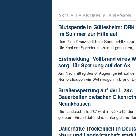
AKTUELLE ARTIKEL AUS REGION
Blutspende in Güllesheim: DRK 
im Sommer zur Hilfe auf
Das Rote Kreuz lädt trotz Sommerhitze zur 
Die Zahl der Spender ist zuletzt gesunken, .
Erstmeldung: Vollbrand eines
sorgt für Sperrung auf der A3
Am Nachmittag des 6. August geriet auf de
Nentershausen ein Wohnwagen in Brand. Die
Straßensperrung auf der L 287:
Bauarbeiten zwischen Elkenrot
Neunkhausen
Die Landesstraße 287 wird in Kürze für den
gesperrt. Grund dafür sind umfangreiche Bau
Dauerhafte Trockenheit in Deut
Natur und Landwirtschaft stark 