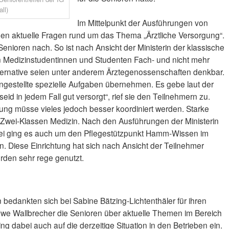
ll)
Im Mittelpunkt der Ausführungen von
den aktuelle Fragen rund um das Thema „Ärztliche Versorgung“.
nioren nach. So ist nach Ansicht der Ministerin der klassische
en Medizinstudentinnen und Studenten Fach- und nicht mehr
lternative seien unter anderem Ärztegenossenschaften denkbar.
gestellte spezielle Aufgaben übernehmen. Es gebe laut der
r seid in jedem Fall gut versorgt“, rief sie den Teilnehmern zu.
ng müsse vieles jedoch besser koordiniert werden. Starke
n Zwei-Klassen Medizin. Nach den Ausführungen der Ministerin
abei ging es auch um den Pflegestützpunkt Hamm-Wissen im
 Diese Einrichtung hat sich nach Ansicht der Teilnehmer
rden sehr rege genutzt.
bedankten sich bei Sabine Bätzing-Lichtenthäler für ihren
 Uwe Wallbrecher die Senioren über aktuelle Themen im Bereich
ng dabei auch auf die derzeitige Situation in den Betrieben ein.