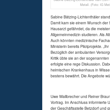
Metall. (Foto: IG Meta
Sabine Bätzing-Lichtenthäler stan
Damit kam sie einem Wunsch der Se
Hausarzt gefährdet, da die meist
Allgemeinmedizin studieren. Als A
Auch könnten medizinische Fachan
Ministerin bereits Pilotprojekte. „Ih
Bezüglich der ambulanten Versorgu
Kritik übte sie an der sogenannte
erfolgte eine rege Diskussion. D
heimischen Krankenhaus in Wissen.
bestens bewährt. Die Angebote wü
Uwe Wallbrecher und Reiner Braun 
Vortrag. Im Anschluss informierte
der Geschäftsstelle Betzdorf und gi