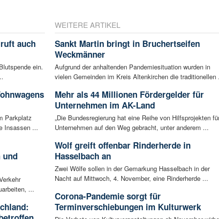
WEITERE ARTIKEL
ruft auch
Sankt Martin bringt in Bruchertseifen
Weckmänner
Blutspende ein.
Aufgrund der anhaltenden Pandemiesituation wurden in
..
vielen Gemeinden im Kreis Altenkirchen die traditionellen .
 Wohnwagens
Mehr als 44 Millionen Fördergelder für
Unternehmen im AK-Land
m Parkplatz
„Die Bundesregierung hat eine Reihe von Hilfsprojekten fü
 Insassen ...
Unternehmen auf den Weg gebracht, unter anderem ...
Wolf greift offenbar Rinderherde in
h und
Hasselbach an
Zwei Wölfe sollen in der Gemarkung Hasselbach in der
Nacht auf Mittwoch, 4. November, eine Rinderherde ...
 Verkehr
arbeiten, ...
Corona-Pandemie sorgt für
schland:
Terminverschiebungen im Kulturwerk
betroffen