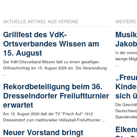
AKTUELLE ARTIKEL AUS VEREINE
WEITERE
Grillfest des VdK-
Musik
Ortsverbandes Wissen am
Jakob
15. August
In der mome
wenige Mögl
Der VdK-Ortsverband Wissen lädt zu einem geselligen
...
Grillnachmittag am 15. August 2026 ein. Die Veranstaltung
...
„Freu
Rekordbeteiligung beim 36.
Kinde
Dresselndorfer Freiluftturnier
sich 
erwartet
Die Geschä
Deutschland
Am 15. August 2026 lädt der TV "Frisch Auf" 1912
Spendenüber
Dresselndorf zum traditionellen Volleyball-Freiluftturnier ...
Elken
Neuer Vorstand bringt