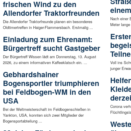
Straße
frischen Wind zu den
einem
Allendorfer Traktorfreunden
Nach einer 
Die Allendorfer Traktorfreunde planen ein besonderes
Meter lange
Oldtimertreffen in Haiger-Flammersbach. Erstmalig ...
Erste
Einladung zum Ehrenamt:
begeis
Bürgertreff sucht Gastgeber
Teiln
Der Bürgertreff Wissen lädt am Donnerstag, 13. August
2026, zu einem informativen Kaffeeklatsch ein. ...
Voll ins Sch
junger Erwac
Gebhardshainer
Helfe
Bogensportler triumphieren
Kleid
bei Feldbogen-WM in den
derze
USA
Corona verhi
Bei der Weltmeisterschaft im Feldbogenschießen in
Flüchtlingsl
Yankton, USA, konnten sich zwei Mitglieder der
Bogensportabteilung ...
Weste