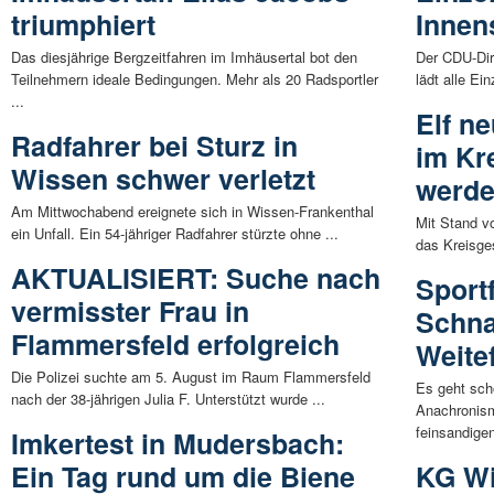
triumphiert
Innen
Das diesjährige Bergzeitfahren im Imhäusertal bot den
Der CDU-Dir
Teilnehmern ideale Bedingungen. Mehr als 20 Radsportler
lädt alle Ei
...
Elf n
Radfahrer bei Sturz in
im Kr
Wissen schwer verletzt
werde
Am Mittwochabend ereignete sich in Wissen-Frankenthal
Mit Stand v
ein Unfall. Ein 54-jähriger Radfahrer stürzte ohne ...
das Kreisge
AKTUALISIERT: Suche nach
Sport
vermisster Frau in
Schn
Flammersfeld erfolgreich
Weitef
Die Polizei suchte am 5. August im Raum Flammersfeld
Es geht sch
nach der 38-jährigen Julia F. Unterstützt wurde ...
Anachronism
feinsandigen
Imkertest in Mudersbach:
Ein Tag rund um die Biene
KG Wi