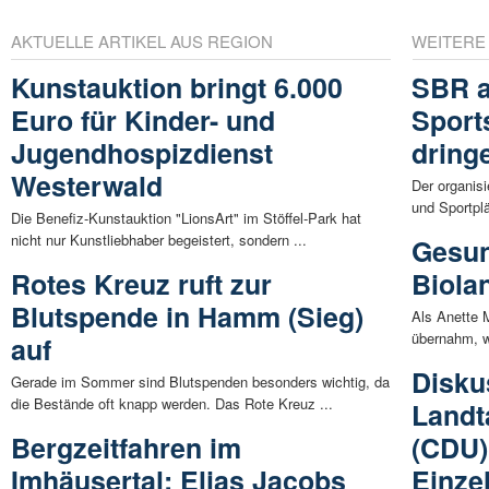
AKTUELLE ARTIKEL AUS REGION
WEITERE
Kunstauktion bringt 6.000
SBR a
Euro für Kinder- und
Sport
Jugendhospizdienst
dring
Westerwald
Der organisi
und Sportpl
Die Benefiz-Kunstauktion "LionsArt" im Stöffel-Park hat
nicht nur Kunstliebhaber begeistert, sondern ...
Gesun
Rotes Kreuz ruft zur
Biola
Blutspende in Hamm (Sieg)
Als Anette 
übernahm, wa
auf
Disku
Gerade im Sommer sind Blutspenden besonders wichtig, da
die Bestände oft knapp werden. Das Rote Kreuz ...
Landt
Bergzeitfahren im
(CDU)
Imhäusertal: Elias Jacobs
Einze