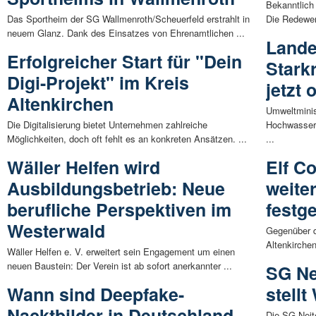
Bekanntlich 
Das Sportheim der SG Wallmenroth/Scheuerfeld erstrahlt in
Die Redewen
neuem Glanz. Dank des Einsatzes von Ehrenamtlichen ...
Lande
Erfolgreicher Start für "Dein
Stark
Digi-Projekt" im Kreis
jetzt 
Altenkirchen
Umweltminis
Die Digitalisierung bietet Unternehmen zahlreiche
Hochwasser-
Möglichkeiten, doch oft fehlt es an konkreten Ansätzen. ...
...
Wäller Helfen wird
Elf C
Ausbildungsbetrieb: Neue
weite
berufliche Perspektiven im
festge
Westerwald
Gegenüber d
Altenkirchen
Wäller Helfen e. V. erweitert sein Engagement um einen
neuen Baustein: Der Verein ist ab sofort anerkannter ...
SG Ne
Wann sind Deepfake-
stellt
Nacktbilder in Deutschland
Die SG Neite