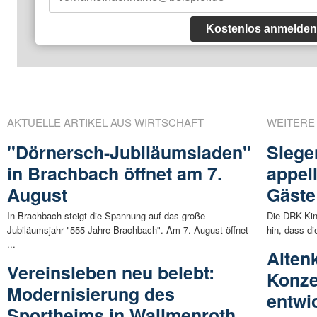
Kostenlos anmelden
AKTUELLE ARTIKEL AUS WIRTSCHAFT
WEITERE
"Dörnersch-Jubiläumsladen"
Siege
in Brachbach öffnet am 7.
appel
August
Gäste
In Brachbach steigt die Spannung auf das große
Die DRK-Kind
Jubiläumsjahr "555 Jahre Brachbach". Am 7. August öffnet
hin, dass di
...
Alten
Vereinsleben neu belebt:
Konze
Modernisierung des
entwi
Sportheims in Wallmenroth