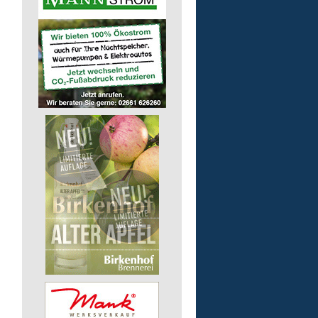
Gruppenleitung (m/w/d) 
Werkstatt
Lebenshilfe im Landkreis Altenk
GmbH
57632 Flammersfeld