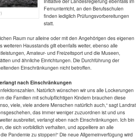
Initiative der Landesregierung ebenfalls im
Fernunterricht, an den Berufsschulen
y)
finden lediglich Prüfungsvorbereitungen
statt.
tlichen Raum nur alleine oder mit den Angehörigen des eigenen
weiteren Hausstands gilt ebenfalls weiter, ebenso alle
leistungen, Amateur- und Freizeitsport und die Museen,
ätten und ähnliche Einrichtungen. Die Durchführung der
geltenden Einschränkungen nicht betroffen.
verlangt nach Einschränkungen
 Infektionszahlen. Natürlich wünschen wir uns alle Lockerungen
lem die Familien mit schulpflichtigen Kindern brauchen diese
so, viele, viele andere Menschen natürlich auch,“ sagt Landrat
tionsgeschehen, das immer weniger zuzuordnen ist und uns
h weiter ausbreitet, verlangt eben nach Einschränkungen. Ich bin
n, die sich vorbildlich verhalten, und appelliere an alle
, die Pandemie zu stoppen!“ Die neue Allgemeinverfügung wird