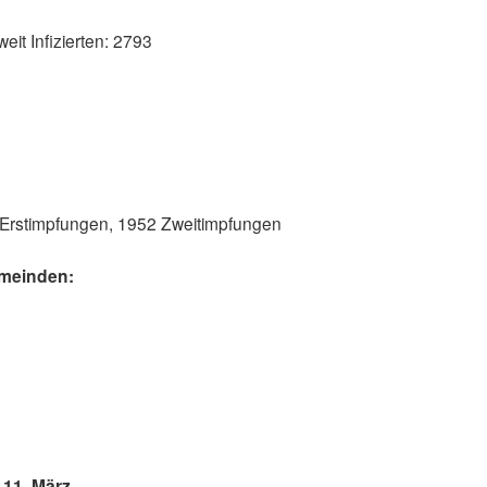
eit Infizierten: 2793
 Erstimpfungen, 1952 Zweitimpfungen
emeinden:
8
 11. März