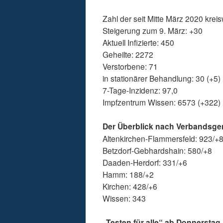
Zahl der seit Mitte März 2020 kreisw
Steigerung zum 9. März: +30
Aktuell Infizierte: 450
Geheilte: 2272
Verstorbene: 71
in stationärer Behandlung: 30 (+5)
7-Tage-Inzidenz: 97,0
Impfzentrum Wissen: 6573 (+322)
Der Überblick nach Verbandsg
Altenkirchen-Flammersfeld: 923/+
Betzdorf-Gebhardshain: 580/+8
Daaden-Herdorf: 331/+6
Hamm: 188/+2
Kirchen: 428/+6
Wissen: 343
„Testen für alle“ ab Donnerstag,