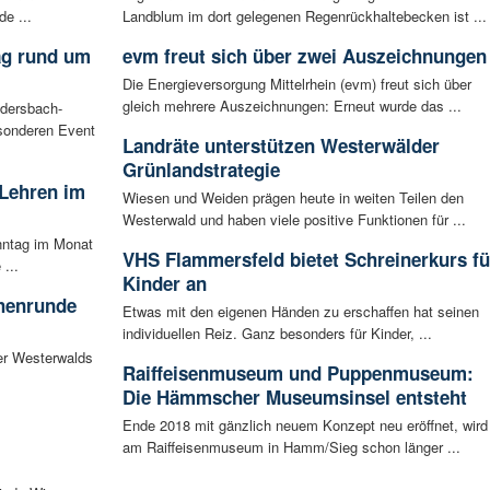
de ...
Landblum im dort gelegenen Regenrückhaltebecken ist ...
ag rund um
evm freut sich über zwei Auszeichnungen
Die Energieversorgung Mittelrhein (evm) freut sich über
gleich mehrere Auszeichnungen: Erneut wurde das ...
udersbach-
sonderen Event
Landräte unterstützen Westerwälder
Grünlandstrategie
 Lehren im
Wiesen und Weiden prägen heute in weiten Teilen den
Westerwald und haben viele positive Funktionen für ...
nntag im Monat
VHS Flammersfeld bietet Schreinerkurs fü
...
Kinder an
chenrunde
Etwas mit den eigenen Händen zu erschaffen hat seinen
individuellen Reiz. Ganz besonders für Kinder, ...
er Westerwalds
Raiffeisenmuseum und Puppenmuseum:
Die Hämmscher Museumsinsel entsteht
Ende 2018 mit gänzlich neuem Konzept neu eröffnet, wird
am Raiffeisenmuseum in Hamm/Sieg schon länger ...