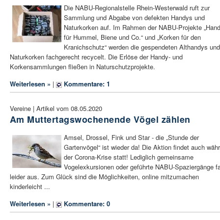
Die NABU-Regionalstelle Rhein-Westerwald ruft zur
Sammlung und Abgabe von defekten Handys und
Naturkorken auf. Im Rahmen der NABU-Projekte „Han
für Hummel, Biene und Co.“ und „Korken für den
Kranichschutz“ werden die gespendeten Althandys und
Naturkorken fachgerecht recycelt. Die Erlöse der Handy- und
Korkensammlungen fließen in Naturschutzprojekte.
Weiterlesen »
|
Kommentare: 1
Vereine | Artikel vom 08.05.2020
Am Muttertagswochenende Vögel zählen
Amsel, Drossel, Fink und Star - die „Stunde der
Gartenvögel“ ist wieder da! Die Aktion findet auch wäh
der Corona-Krise statt! Lediglich gemeinsame
Vogelexkursionen oder geführte NABU-Spaziergänge fa
leider aus. Zum Glück sind die Möglichkeiten, online mitzumachen
kinderleicht ...
Weiterlesen »
|
Kommentare: 0