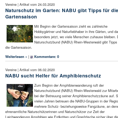
Vereine | Artikel vom 24.03.2020
Naturschutz im Garten: NABU gibt Tipps für di
Gartensaison
Mit Beginn der Gartensaison zieht es zahlreiche
Hobbygärtner und Naturliebhaber in ihre Gärten, und d
besonders jetzt, wo viele Menschen zuhause bleiben. 
Naturschutzbund (NABU) Rhein-Westerwald gibt Tipps 
die Gartensaison.
Weiterlesen »
|
Kommentare: 0
Vereine | Artikel vom 06.02.2020
NABU sucht Helfer für Amphibienschutz
Zum Beginn der Amphibienwanderung ruft der
Naturschutzbund (NABU) Rhein-Westerwald zur Mitarbe
bei der Betreuung seiner Amphibienschutzzäune auf. S
vielen Jahren betreuen die NABU-Gruppen in der Regi
mehrere Schutz- beziehungsweise Fangzäune, an den
ehrenamtliche Naturschützerinnen und Naturschützer zur Zeit der
Laichwanderung Amphibien wie Erdkröten und Grasfrösche sicher über di