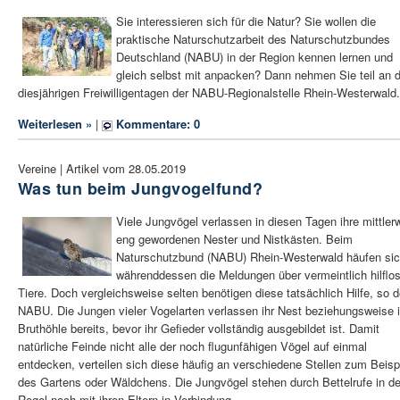
Sie interessieren sich für die Natur? Sie wollen die
praktische Naturschutzarbeit des Naturschutzbundes
Deutschland (NABU) in der Region kennen lernen und
gleich selbst mit anpacken? Dann nehmen Sie teil an 
diesjährigen Freiwilligentagen der NABU-Regionalstelle Rhein-Westerwald.
Weiterlesen »
|
Kommentare: 0
Vereine | Artikel vom 28.05.2019
Was tun beim Jungvogelfund?
Viele Jungvögel verlassen in diesen Tagen ihre mittlerw
eng gewordenen Nester und Nistkästen. Beim
Naturschutzbund (NABU) Rhein-Westerwald häufen si
währenddessen die Meldungen über vermeintlich hilflo
Tiere. Doch vergleichsweise selten benötigen diese tatsächlich Hilfe, so d
NABU. Die Jungen vieler Vogelarten verlassen ihr Nest beziehungsweise i
Bruthöhle bereits, bevor ihr Gefieder vollständig ausgebildet ist. Damit
natürliche Feinde nicht alle der noch flugunfähigen Vögel auf einmal
entdecken, verteilen sich diese häufig an verschiedene Stellen zum Beisp
des Gartens oder Wäldchens. Die Jungvögel stehen durch Bettelrufe in de
Regel noch mit ihren Eltern in Verbindung.