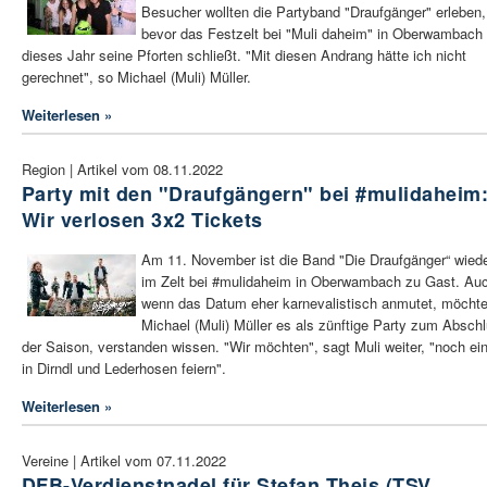
Besucher wollten die Partyband "Draufgänger" erleben,
bevor das Festzelt bei "Muli daheim" in Oberwambach 
dieses Jahr seine Pforten schließt. "Mit diesen Andrang hätte ich nicht
gerechnet", so Michael (Muli) Müller.
Weiterlesen »
Region | Artikel vom 08.11.2022
Party mit den "Draufgängern" bei #mulidaheim
Wir verlosen 3x2 Tickets
Am 11. November ist die Band "Die Draufgänger“ wied
im Zelt bei #mulidaheim in Oberwambach zu Gast. Au
wenn das Datum eher karnevalistisch anmutet, möcht
Michael (Muli) Müller es als zünftige Party zum Absch
der Saison, verstanden wissen. "Wir möchten", sagt Muli weiter, "noch ei
in Dirndl und Lederhosen feiern".
Weiterlesen »
Vereine | Artikel vom 07.11.2022
DFB-Verdienstnadel für Stefan Theis (TSV