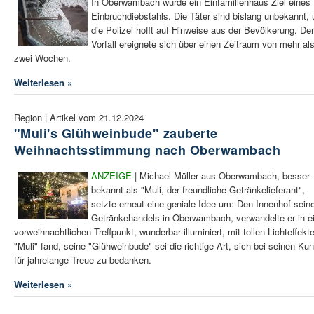
In Oberwambach wurde ein Einfamilienhaus Ziel eines
Einbruchdiebstahls. Die Täter sind bislang unbekannt,
die Polizei hofft auf Hinweise aus der Bevölkerung. Der
Vorfall ereignete sich über einen Zeitraum von mehr al
zwei Wochen.
Weiterlesen »
Region | Artikel vom 21.12.2024
"Muli's Glühweinbude" zauberte
Weihnachtsstimmung nach Oberwambach
ANZEIGE
| Michael Müller aus Oberwambach, besser
bekannt als "Muli, der freundliche Getränkelieferant",
setzte erneut eine geniale Idee um: Den Innenhof sein
Getränkehandels in Oberwambach, verwandelte er in e
vorweihnachtlichen Treffpunkt, wunderbar illuminiert, mit tollen Lichteffekt
"Muli" fand, seine "Glühweinbude" sei die richtige Art, sich bei seinen Ku
für jahrelange Treue zu bedanken.
Weiterlesen »