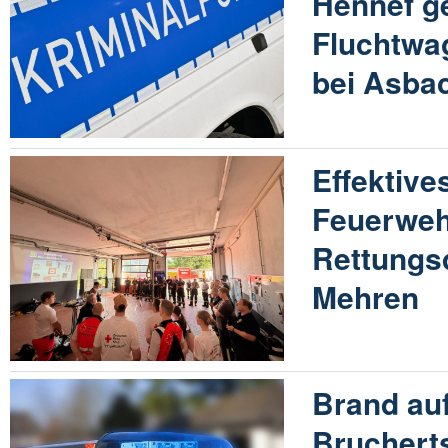
Hennef g
Fluchtwa
bei Asba
Effektiv
Feuerweh
Rettungsd
Mehren
Brand auf
Brucherts