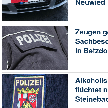
Neuwied
Zeugen g
Sachbesc
in Betzdo
Alkoholis
flüchtet n
Steineba