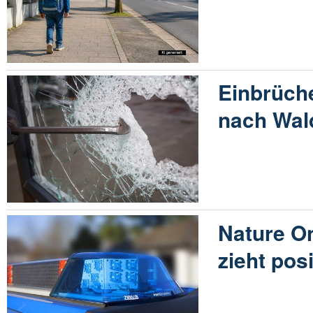
Einbrüch
nach Wal
Nature On
zieht pos