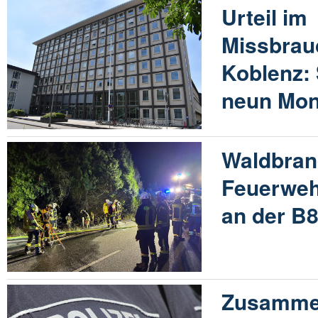
Urteil im
Missbrau
Koblenz:
neun Mona
Waldbran
Feuerweh
an der B
Zusammen