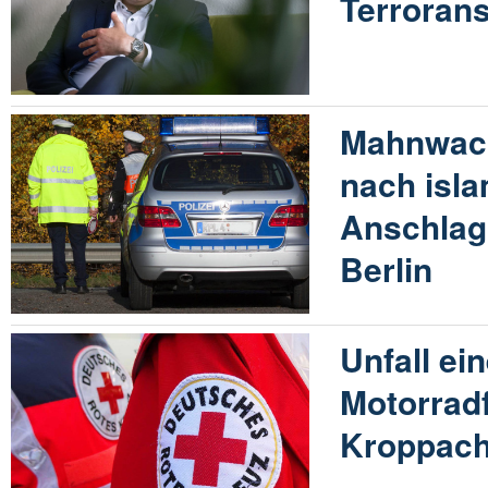
Terrorans
Mahnwach
nach isl
Anschlag
Berlin
Unfall ei
Motorradf
Kroppac