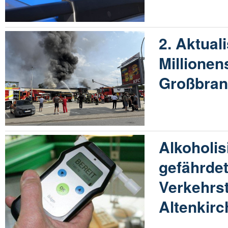
2. Aktual
Millione
Großbran
Alkoholis
gefährde
Verkehrst
Altenkir