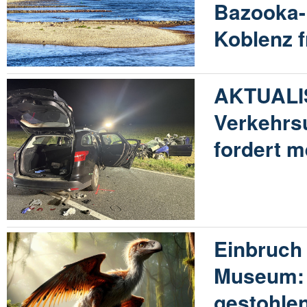
Bazooka-
Koblenz f
AKTUALIS
Verkehrsu
fordert 
Einbruch
Museum: 
gestohle