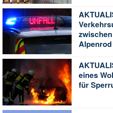
AKTUALIS
Verkehrsu
zwischen
Alpenrod
AKTUALIS
eines Wo
für Sperr