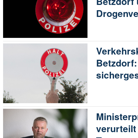
Betzdorf 
Drogenve
Verkehrsk
Betzdorf
sicherges
Ministerp
verurteil