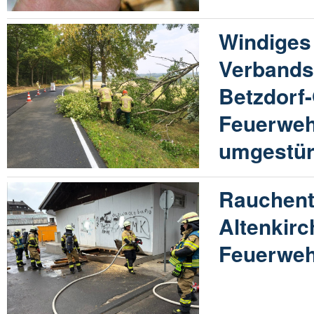
Windiges
Verband
Betzdorf
Feuerwehr
umgestür
Rauchent
Altenkirc
Feuerweh