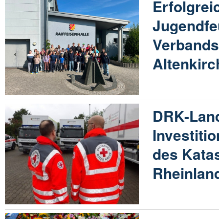
Erfolgrei
Jugendfe
Verband
Altenkir
DRK-Land
Investitio
des Kata
Rheinland