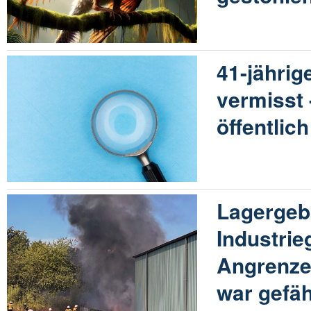
41-jährig
vermisst 
öffentlic
Lagergeb
Industrie
Angrenze
war gefä