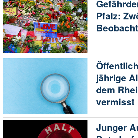
Gefährder
Pfalz: Zw
Beobach
Öffentlic
jährige A
dem Rhei
vermisst
Junger Au