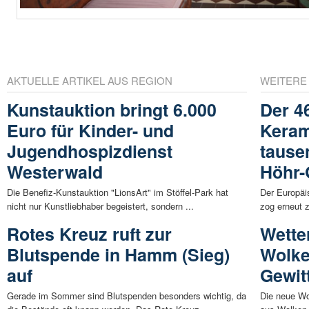
AKTUELLE ARTIKEL AUS REGION
WEITERE
Kunstauktion bringt 6.000
Der 4
Euro für Kinder- und
Keram
Jugendhospizdienst
tause
Westerwald
Höhr-
Die Benefiz-Kunstauktion "LionsArt" im Stöffel-Park hat
Der Europäi
nicht nur Kunstliebhaber begeistert, sondern ...
zog erneut z
Rotes Kreuz ruft zur
Wette
Blutspende in Hamm (Sieg)
Wolke
auf
Gewit
Gerade im Sommer sind Blutspenden besonders wichtig, da
Die neue Wo